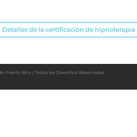
$2,9
Hipnoterapia
Profesional
cantidad
Detalles de la certificación de hipnoterapia
de Puerto Rico | Todos los Derechos Reservados