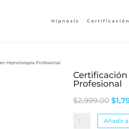
Hipnosis
Certificació
 en Hipnoterapia Profesional
Certificació
Profesional
El
$
2,999.00
$
1,7
prec
origi
Certificación
Añadir al
era:
en