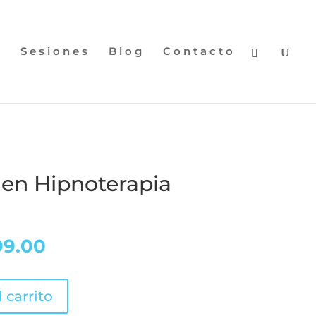
n
Sesiones
Blog
Contacto
n en Hipnoterapia
El
99.00
io
precio
nal
actual
 carrito
es: