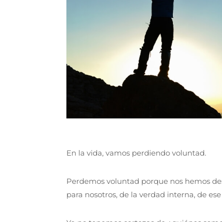
En la vida, vamos perdiendo voluntad.
Perdemos voluntad porque nos hemos desc
para nosotros, de la verdad interna, de ese 