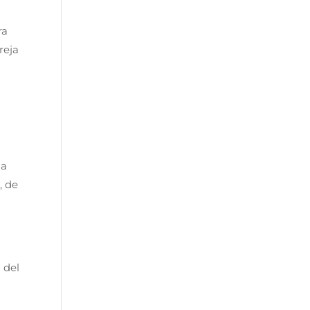
ra
reja
la
, de
 del