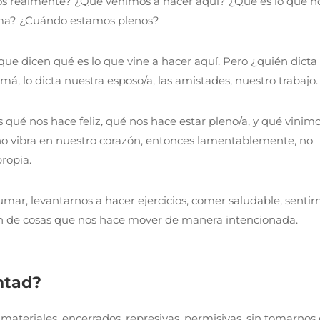
s realmente? ¿Qué venimos a hacer aquí? ¿Qué es lo que n
lma? ¿Cuándo estamos plenos? ⁣
 que dicen qué es lo que vine a hacer aquí. Pero ¿quién dicta
amá, lo dicta nuestra esposo/a, las amistades, nuestro trabajo.⁣
ué nos hace feliz, qué nos hace estar pleno/a, y qué vinimo
 no vibra en nuestro corazón, entonces lamentablemente, no
opia. ⁣
mar, levantarnos a hacer ejercicios, comer saludable, sentir
fín de cosas que nos hace mover de manera intencionada.
ntad?
teriales, encerrados, represivas, permisivas, sin tomarnos 