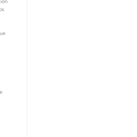
xión
os
a
que
ue
e